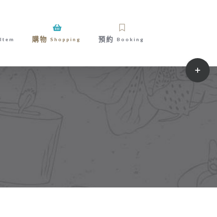
購物
預約
Item
Shopping
Booking
Toggle
Sliding
Bar
Area