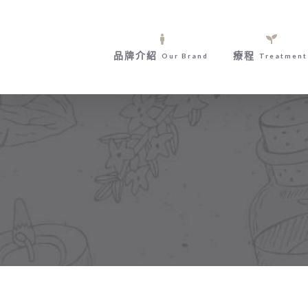
Skip
to
content
品牌介紹
療程
Our Brand
Treatment