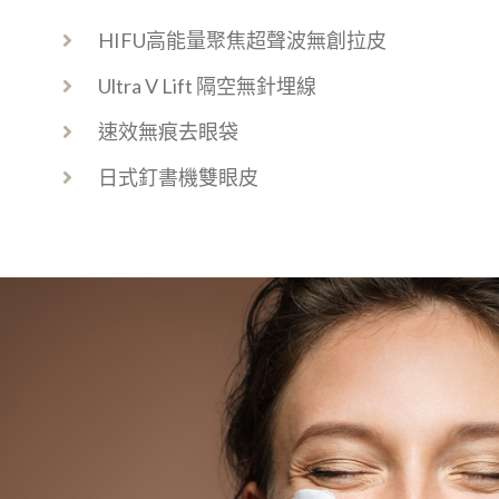
HIFU高能量聚焦超聲波無創拉皮
Ultra V Lift 隔空無針埋線
速效無痕去眼袋
日式釘書機雙眼皮