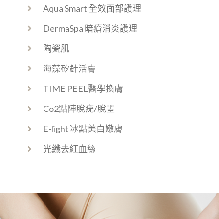
Aqua Smart 全效面部護理
DermaSpa 暗瘡消炎護理
陶瓷肌
海藻矽針活膚
TIME PEEL醫學換膚
Co2點陣脫疣/脫墨
E-light 冰點美白嫩膚
光纖去紅血絲