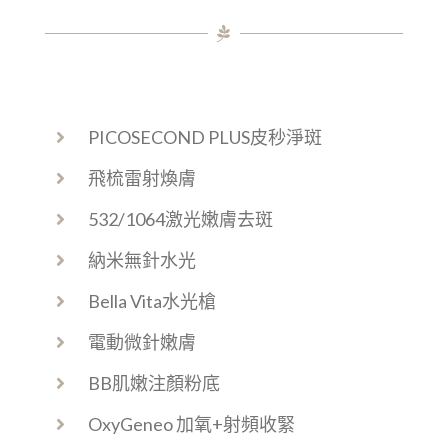
PICOSECOND PLUS皮秒淨斑
飛梳雷射煥膚
532/1064激光嫩膚去斑
納米無針水光
Bella Vita水光槍
電動微針嫩膚
BB肌嫩注顏粉底
OxyGeneo 加氧+射頻收緊