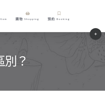
購物
預約
Item
Shopping
Booking
Toggle
Sliding
Bar
Area
區別？