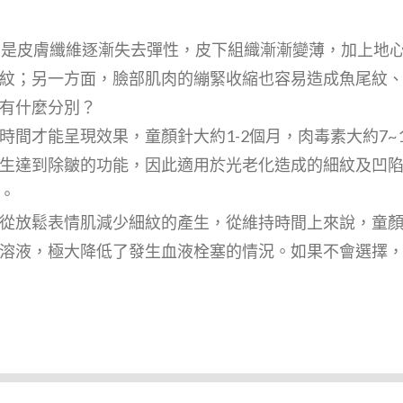
要是皮膚纖維逐漸失去彈性，皮下組織漸漸變薄，加上地
紋；另一方面，臉部肌肉的繃緊收縮也容易造成魚尾紋
有什麼分別？
間才能呈現效果，童顏針大約1-2個月，肉毒素大約7~1
生達到除皺的功能，因此適用於光老化造成的細紋及凹
。
從放鬆表情肌減少細紋的產生，從維持時間上來說，童
溶液，極大降低了發生血液栓塞的情況。如果不會選擇