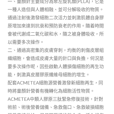
一、童顏針主要成分為聚左旋乳酸(PLLA)，它是
一種人造但與人體相融、並可分解吸收的物質。
通過注射後激發細胞二次活力並刺激肌體自身膠
原增加來達到抗衰和預防衰老的作用。隨着時間
會被代謝成二氧化碳和水，隨之被身體吸收，所
以需要多次操作。
二、通過高密集的皮膚穿刺，均衡的刺傷皮層組
織細胞，會造成皮膚大量的針口與負擔，何況是
要多次操作呢，因些啟動人體損傷細胞的再生功
能，刺激真皮層膠原纖維母細胞的增生。
配套ACMETEA細胞源營養激發新細胞再生，同
時將童顏針營養有機轉化為細胞活性物質。
ACMETEA中類人膠原三肽緊急修復技術，針對
術前、術後營養儲備、急救傷口、急救破損細胞